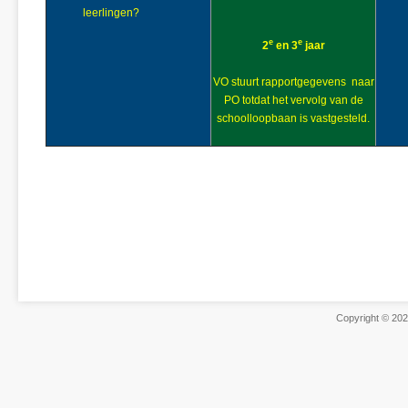
leerlingen?
e
e
2
en 3
jaar
VO stuurt rapportgegevens naar
PO totdat het vervolg van de
schoolloopbaan is vastgesteld.
Copyright © 2