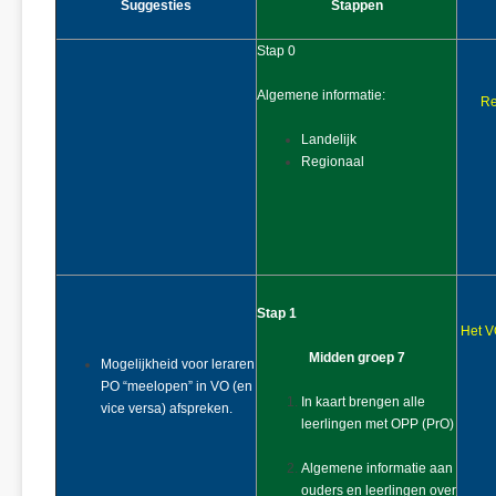
Suggesties
Stappen
Stap 0
Algemene informatie:
Re
Landelijk
Regionaal
Stap 1
Het V
Midden groep 7
Mogelijkheid voor leraren
PO “meelopen” in VO (en
In kaart brengen alle
vice versa) afspreken.
leerlingen met OPP (PrO)
Algemene informatie aan
ouders en leerlingen over