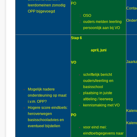
PO
leerdomeinen zonodig
Conta
OPP bijgevoegd
OSO
Onderw
ouders melden leerling
persoonlijk aan bij VO
Stap 6
april, juni
Jaark
VO
schriftelijk bericht
ouders/leerling en
basisschool
Mogelijk nadere
plaatsing in juiste
ondersteuning op maat
afdeling / leerweg
i.v.m. OPP?
kennismaking met VO
Hogere score eindtoets:
Kalend
heroverwegen
PO
basisschooladvies en
Kalend
eventueel bijstellen
voor eind mei:
eindtoetsgegevens naar