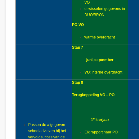
VO
uitwisselen gegevens in
DUO/BRON
PO-VO
warme overdracht
Stap 7
juni, september
VO
: Interne overdracht
Stap 8
Terugkoppeling VO – PO
e
1
leerjaar
Passen de afgegeven
schooladviezen bij het
Elk rapport naar PO
vervolgsucces van de