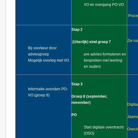
VO en overgang PO-VO
Proce
Stap 2
Zie na
(Uiterlijk) eind groep 7
Bij voorkeur door
adviesgroep
pre-advies formuleren en
Mogelijk overleg met VO
bespreken met leerling
en ouders
Stap 3
Informatie avonden PO-
VO (groep 8)
Groep 8 (september,
november)
Digita
PO
Jaarr
Start digitale overdracht
Overzi
(OSO)