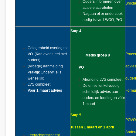
Ouders informeren over
Brochu
actuele activiteiten
Nagaan of er onderzoek
nodig is ivm LWOO, PrO.
Stap 4
Gelegenheid overleg met
VO. (Kan eventueel met
Proce
Medio groep 8
ouders).
(Vroege) aanmelding
advie
PO
Praktijk Onderwijs(is
wenselijk)
ouderb
Afronding LVS compleet
LVS compleet
Defenitief enkelvoudig
Voor 1 maart advies
Formul
schriftelijk advies aan
ouders en leerlingen vóór
1 maart.
Stap 5
POVO o
Tussen 1 maart en 1 april
Andere
Leerachterstanden/