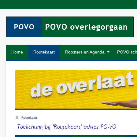
Home
Routekaart
Roosters en Agenda
POVO sch
Routekaart
Toelichting bij 'Routekaart' advies PO-VO